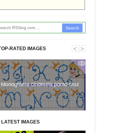
Search
˂
˃
TOP-RATED IMAGES
ↂ
Atividades com 
Monograma cinderela ponto cruz
pala
LATEST IMAGES