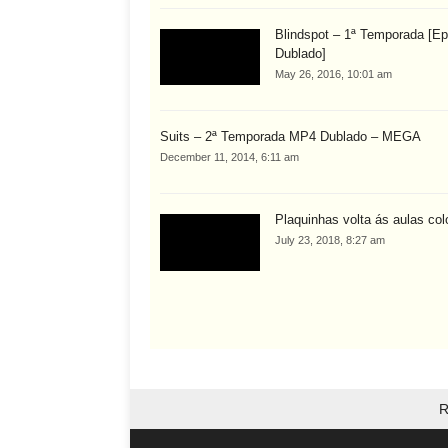
Blindspot – 1ª Temporada [Ep
Dublado]
May 26, 2016, 10:01 am
Suits – 2ª Temporada MP4 Dublado – MEGA
December 11, 2014, 6:11 am
Plaquinhas volta ás aulas col
July 23, 2018, 8:27 am
R