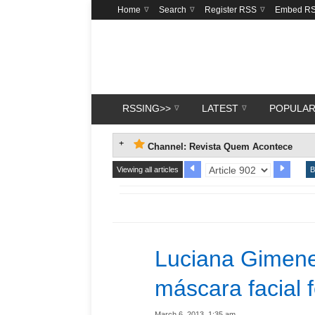
Home
Search
Register RSS
Embed R
RSSING>>
LATEST
POPULA
Channel: Revista Quem Acontece
Viewing all articles
B
Luciana Gimene
máscara facial 
March 6, 2013, 1:35 am