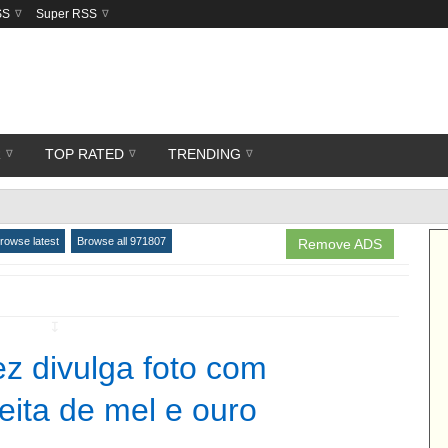
SS
Super RSS
R
TOP RATED
TRENDING
rowse latest
Browse all 971807
Remove ADS
↧
z divulga foto com
feita de mel e ouro