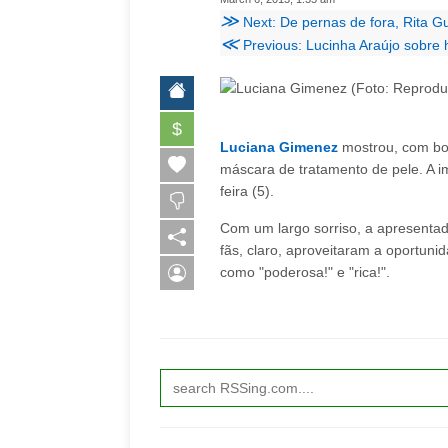
≫
Next: De pernas de fora, Rita 
≪
Previous: Lucinha Araújo sobre 
$
Luciana Gimenez
mostrou, com b
máscara de tratamento de pele. A i
feira (5).
Com um largo sorriso, a apresentad
fãs, claro, aproveitaram a oportuni
como "poderosa!" e "rica!".