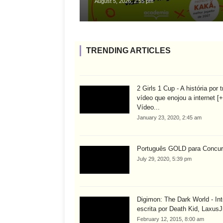
August 5, 2026, 2:55 pm
TRENDING ARTICLES
2 Girls 1 Cup - A história por 
vídeo que enojou a internet [+
Vídeo...
January 23, 2020, 2:45 am
Português GOLD para Concu
July 29, 2020, 5:39 pm
Digimon: The Dark World - Int
escrita por Death Kid, LaxusJ
February 12, 2015, 8:00 am