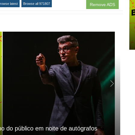
rowse latest
Browse all 971807
Remove ADS
Fr
ho do público em noite de autógrafos
em