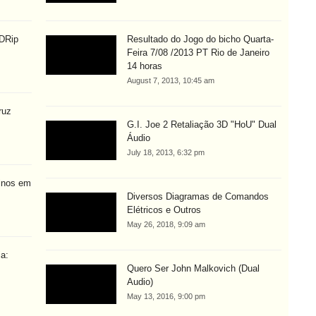
BDRip
Resultado do Jogo do bicho Quarta-
Feira 7/08 /2013 PT Rio de Janeiro
14 horas
August 7, 2013, 10:45 am
ruz
G.I. Joe 2 Retaliação 3D "HoU" Dual
Áudio
July 18, 2013, 6:32 pm
linos em
Diversos Diagramas de Comandos
Elétricos e Outros
May 26, 2018, 9:09 am
ia:
Quero Ser John Malkovich (Dual
Audio)
May 13, 2016, 9:00 pm