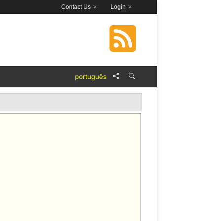
Contact Us
Login
português