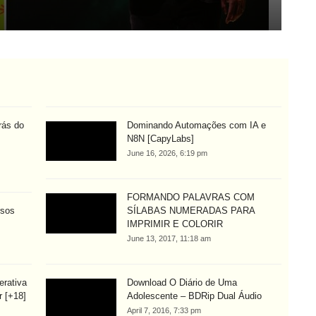
Aug
trás do
Dominando Automações com IA e
N8N [CapyLabs]
June 16, 2026, 6:19 pm
FORMANDO PALAVRAS COM
rsos
SÍLABAS NUMERADAS PARA
IMPRIMIR E COLORIR
June 13, 2017, 11:18 am
erativa
Download O Diário de Uma
r [+18]
Adolescente – BDRip Dual Áudio
April 7, 2016, 7:33 pm