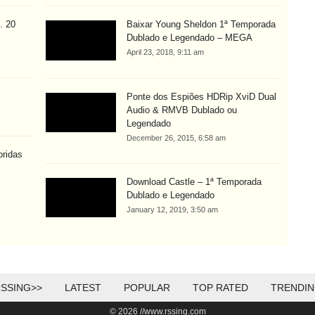
. 20
Baixar Young Sheldon 1ª Temporada
Dublado e Legendado – MEGA
April 23, 2018, 9:11 am
Ponte dos Espiões HDRip XviD Dual
Audio & RMVB Dublado ou
Legendado
December 26, 2015, 6:58 am
oridas
Download Castle – 1ª Temporada
Dublado e Legendado
January 12, 2019, 3:50 am
SSING>>
LATEST
POPULAR
TOP RATED
TRENDI
© 2026 //www.rssing.com