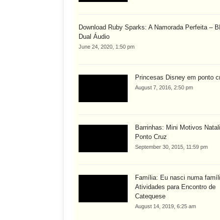
Download Ruby Sparks: A Namorada Perfeita – 
Dual Áudio
June 24, 2020, 1:50 pm
Princesas Disney em ponto c
August 7, 2016, 2:50 pm
Barrinhas: Mini Motivos Nata
Ponto Cruz
September 30, 2015, 11:59 pm
Família: Eu nasci numa famíl
Atividades para Encontro de
Catequese
August 14, 2019, 6:25 am