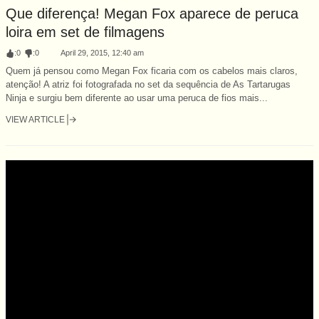
Que diferença! Megan Fox aparece de peruca
loira em set de filmagens
:
0
:
0
April 29, 2015, 12:40 am
Quem já pensou como Megan Fox ficaria com os cabelos mais claros,
atenção! A atriz foi fotografada no set da sequência de As Tartarugas
Ninja e surgiu bem diferente ao usar uma peruca de fios mais...
VIEW ARTICLE