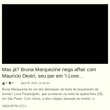
Mas já? Bruna Marquezine nega affair com
Maurício Destri, seu par em 'I Love...
:
0
:
0
April 30, 2015, 12:44 am
Bruna Marquezine foi um dos destaques da festa de lançamento da
novela I Love Paraisópolis, que aconteceu na noite de quarta-feira (29),
em São Paulo. Com chuva, a atriz chegou atrasada ao evento, o...
VIEW ARTICLE