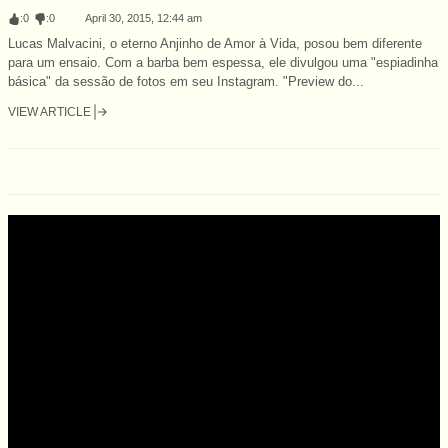
:
0
:
0
April 30, 2015, 12:44 am
Lucas Malvacini, o eterno Anjinho de Amor à Vida, posou bem diferente
para um ensaio. Com a barba bem espessa, ele divulgou uma "espiadinha
básica" da sessão de fotos em seu Instagram. "Preview do...
VIEW ARTICLE