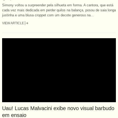
Simony voltou a surpreender pela silhueta em forma. A cantora, que está
cada vez mais dedicada em perder quilos na balança, posou de saia longa
justinha e uma blusa croppet com um decote generoso na...
VIEW ARTICLE
Uau! Lucas Malvacini exibe novo visual barbudo
em ensaio