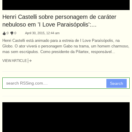
Henri Castelli sobre personagem de caráter
nebuloso em 'I Love Paraisópolis':...
:
0
:
0
April 30, 2015, 12:44 am
Henri Castelli está animado para a estreia de I Love Paraísópolis, na
Globo. O ator viverá o personagem Gabo na trama, um homem charmoso,
mas sem escrúpulos. Como presidente da Pilartex, responsável...
VIEW ARTICLE
Search