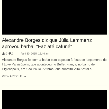
Alexandre Borges diz que Júlia Lemmertz
aprovou barba: "Faz até cafuné"
:
0
:
0
April 30, 2015, 12:44 am
Alexandre Borges foi com a barba bem espessa à festa de lançamento de
I Love Paraisópolis, que aconteceu no Buffet França, no bairro de
Higienópolis, em São Paulo. A trama, que substitui Alto Astral a...
VIEW ARTICLE