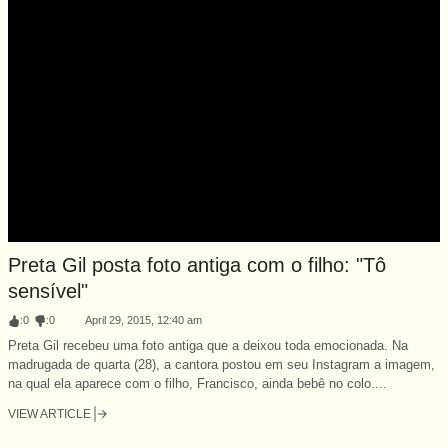
Preta Gil posta foto antiga com o filho: "Tô
sensível"
:
0
:
0
April 29, 2015, 12:40 am
Preta Gil recebeu uma foto antiga que a deixou toda emocionada. Na
madrugada de quarta (28), a cantora postou em seu Instagram a imagem,
na qual ela aparece com o filho, Francisco, ainda bebê no colo....
VIEW ARTICLE