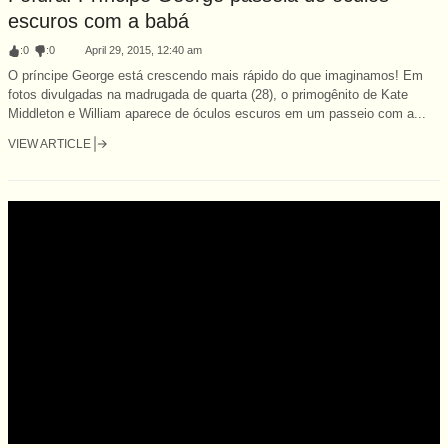
escuros com a babá
:
0
:
0
April 29, 2015, 12:40 am
O príncipe George está crescendo mais rápido do que imaginamos! Em
fotos divulgadas na madrugada de quarta (28), o primogênito de Kate
Middleton e William aparece de óculos escuros em um passeio com a...
VIEW ARTICLE