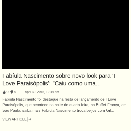
Fabíula Nascimento sobre novo look para 'I
Love Paraisópolis': "Caiu como uma...
:
0
:
0
April 30, 2015, 12:44 am
Fabíula Nascimento foi destaque na festa de lançamento de I Love
Paraisópolis, que acontece na noite de quarta-feira, no Buffet França, em
São Paulo. saiba mais Fabíula Nascimento troca beijos com Gil...
VIEW ARTICLE