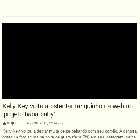
Kelly Key volta a ostentar tanquinho na web no
'projeto baba baby'
:
0
:
0
April 30, 2015, 12:44 am
Kelly Key voltou a deixar muita gente babando com seu corpão. A cantora
postou a foto acima na noite de quart-afeira (29) em seu Instagram. saiba