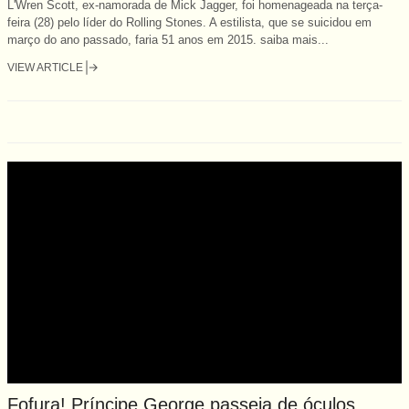
L'Wren Scott, ex-namorada de Mick Jagger, foi homenageada na terça-
feira (28) pelo líder do Rolling Stones. A estilista, que se suicidou em
março do ano passado, faria 51 anos em 2015. saiba mais...
VIEW ARTICLE
Fofura! Príncipe George passeia de óculos