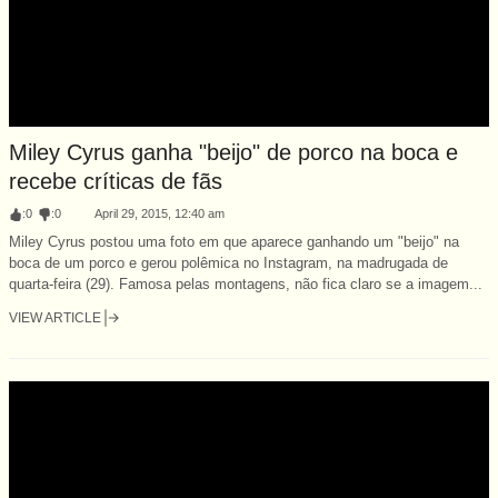
Miley Cyrus ganha "beijo" de porco na boca e
recebe críticas de fãs
:
0
:
0
April 29, 2015, 12:40 am
Miley Cyrus postou uma foto em que aparece ganhando um "beijo" na
boca de um porco e gerou polêmica no Instagram, na madrugada de
quarta-feira (29). Famosa pelas montagens, não fica claro se a imagem...
VIEW ARTICLE