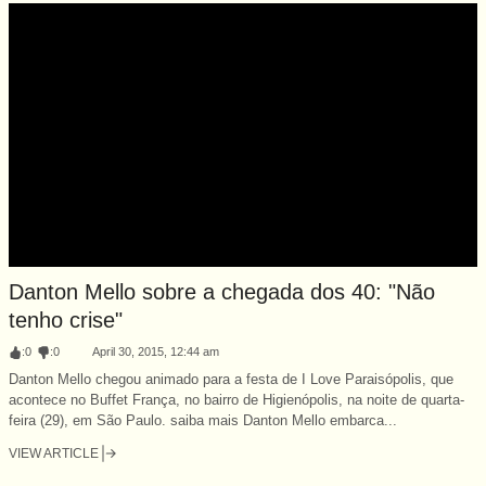
Danton Mello sobre a chegada dos 40: "Não
tenho crise"
:
0
:
0
April 30, 2015, 12:44 am
Danton Mello chegou animado para a festa de I Love Paraisópolis, que
acontece no Buffet França, no bairro de Higienópolis, na noite de quarta-
feira (29), em São Paulo. saiba mais Danton Mello embarca...
VIEW ARTICLE