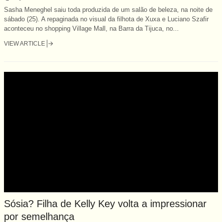
Sasha Meneghel saiu toda produzida de um salão de beleza, na noite de
sábado (25). A repaginada no visual da filhota de Xuxa e Luciano Szafir
aconteceu no shopping Village Mall, na Barra da Tijuca, no...
VIEW ARTICLE
Sósia? Filha de Kelly Key volta a impressionar
por semelhança