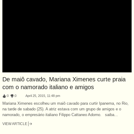
De maiô cavado, Mariana Ximenes curte praia
com o namorado italiano e amigos
:
0
:
0
April 25, 2015, 11:48 pm
Mariana Ximenes escolheu um maiô cavado para curtir Ipanema, no Rio,
na tarde de sabado (25). A atriz estava com um grupo de amigos e o
namorado, o empresário italiano Filippo Cattaneo Adorno. saiba...
VIEW ARTICLE