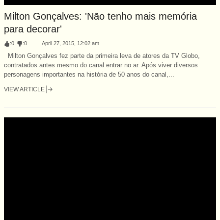
Milton Gonçalves: 'Não tenho mais memória
para decorar'
:
0
:
0
April 27, 2015, 12:02 am
Milton Gonçalves fez parte da primeira leva de atores da TV Globo,
contratados antes mesmo do canal entrar no ar. Após viver diversos
personagens importantes na história de 50 anos do canal,...
VIEW ARTICLE