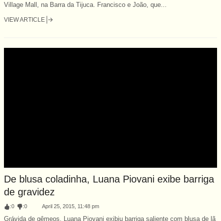
Village Mall, na Barra da Tijuca. Francisco e João, que...
VIEW ARTICLE
De blusa coladinha, Luana Piovani exibe barriga
de gravidez
:
0
:
0
April 25, 2015, 11:48 pm
Grávida de gêmeos, Luana Piovani exibiu barriga saliente com blusa de lã