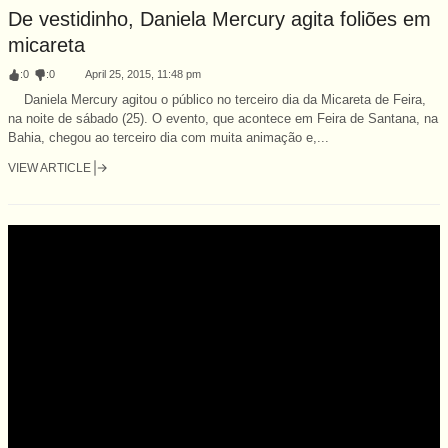
De vestidinho, Daniela Mercury agita foliões em
micareta
:
0
:
0
April 25, 2015, 11:48 pm
Daniela Mercury agitou o público no terceiro dia da Micareta de Feira,
na noite de sábado (25). O evento, que acontece em Feira de Santana, na
Bahia, chegou ao terceiro dia com muita animação e,...
VIEW ARTICLE