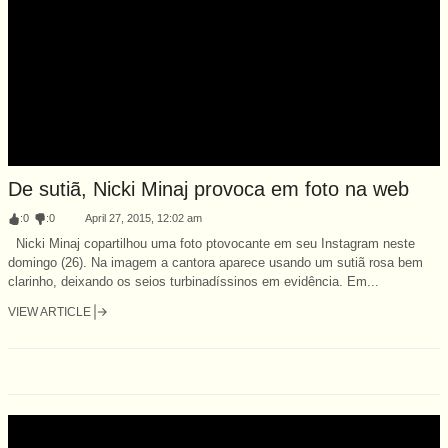
De sutiã, Nicki Minaj provoca em foto na web
:
0
:
0
April 27, 2015, 12:02 am
Nicki Minaj copartilhou uma foto ptovocante em seu Instagram neste
domingo (26). Na imagem a cantora aparece usando um sutiã rosa bem
clarinho, deixando os seios turbinadíssinos em evidência. Em...
VIEW ARTICLE