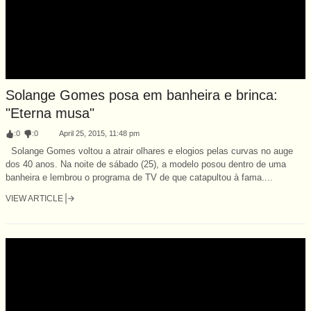
Solange Gomes posa em banheira e brinca:
"Eterna musa"
:
0
:
0
April 25, 2015, 11:48 pm
Solange Gomes voltou a atrair olhares e elogios pelas curvas no auge
dos 40 anos. Na noite de sábado (25), a modelo posou dentro de uma
banheira e lembrou o programa de TV de que catapultou à fama....
VIEW ARTICLE