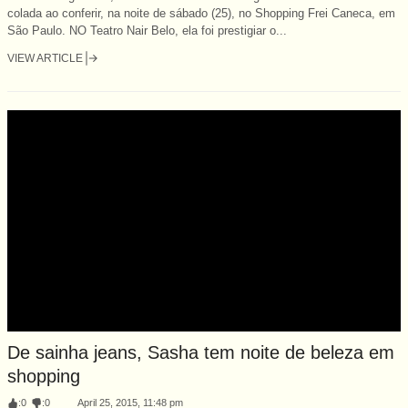
colada ao conferir, na noite de sábado (25), no Shopping Frei Caneca, em
São Paulo. NO Teatro Nair Belo, ela foi prestigiar o...
VIEW ARTICLE
De sainha jeans, Sasha tem noite de beleza em
shopping
:
0
:
0
April 25, 2015, 11:48 pm