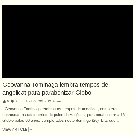
Geovanna Tominaga lembra tempos de
angelicat para parabenizar Globo
:
0
:
0
April 27, 2015, 12:02 am
Geovanna Tominaga lembrou os tempos de angelicat, como eram
chamadas as assistentes de palco de Angélica, para parabenizar a TV
Globio pelos 50 anos, completados neste domingo (26). Ela, que...
VIEW ARTICLE