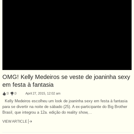
OMG! Kelly Medeiros se veste de joaninha sexy
em festa à fantasia
:
0
:
0
April 27, 2015, 12:02 am
Kelly Medeiros escolheu um look de joaninha sexy em festa à fantasia
para se divertir na noite de sábado (25). A ex-participante do Big Brother
Brasil, que integrou a 12a. edição do reality show,...
VIEW ARTICLE