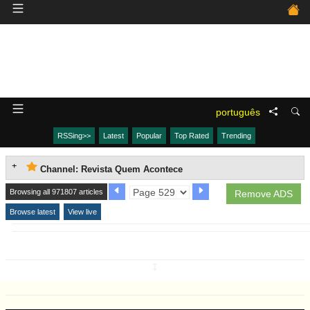
português
RSSing>>
Latest
Popular
Top Rated
Trending
Channel: Revista Quem Acontece
Browsing all 971807 articles
Remove ADS
Browse latest
View live
↧