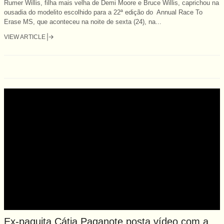
Rumer Willis, filha mais velha de Demi Moore e Bruce Willis, caprichou na
ousadia do modelito escolhido para a 22ª edição do Annual Race To
Erase MS, que aconteceu na noite de sexta (24), na...
VIEW ARTICLE
Ex-paquita Cátia Paganote posta vídeo com a