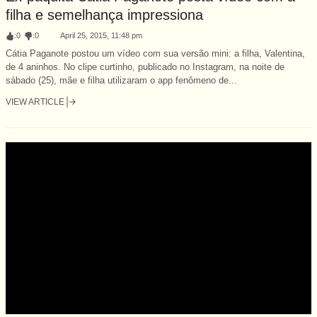
filha e semelhança impressiona
:
0
:
0
April 25, 2015, 11:48 pm
Cátia Paganote postou um vídeo com sua versão mini: a filha, Valentina,
de 4 aninhos. No clipe curtinho, publicado no Instagram, na noite de
sábado (25), mãe e filha utilizaram o app fenômeno de...
VIEW ARTICLE