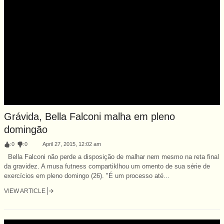
Grávida, Bella Falconi malha em pleno
domingão
:
0
:
0
April 27, 2015, 12:02 am
Bella Falconi não perde a disposição de malhar nem mesmo na reta final
da gravidez. A musa futness compartiklhou um omento de sua série de
exercícios em pleno domingo (26). "É um processo até...
VIEW ARTICLE