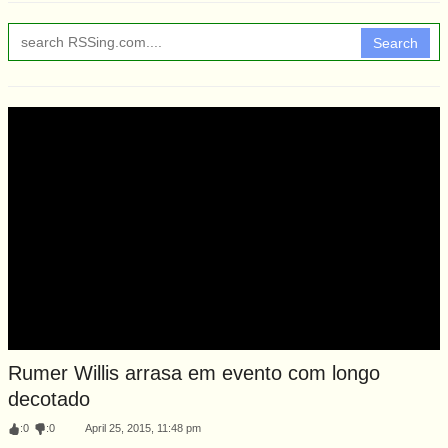
Search
Rumer Willis arrasa em evento com longo
decotado
:
0
:
0
April 25, 2015, 11:48 pm