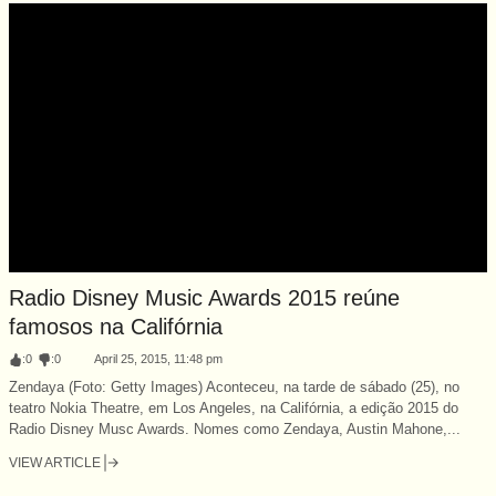
Radio Disney Music Awards 2015 reúne
famosos na Califórnia
:
0
:
0
April 25, 2015, 11:48 pm
Zendaya (Foto: Getty Images) Aconteceu, na tarde de sábado (25), no
teatro Nokia Theatre, em Los Angeles, na Califórnia, a edição 2015 do
Radio Disney Musc Awards. Nomes como Zendaya, Austin Mahone,...
VIEW ARTICLE