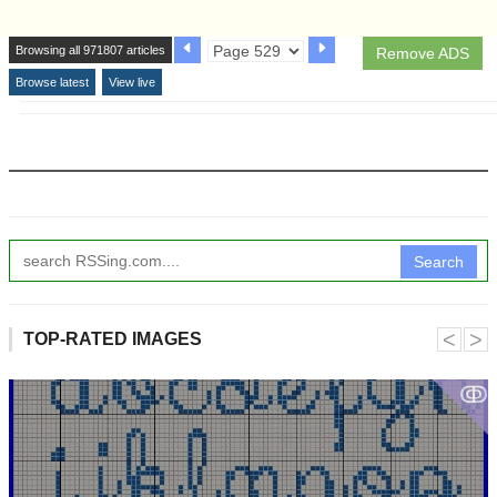
Browsing all 971807 articles
Remove ADS
Browse latest
View live
Search
˂
˃
TOP-RATED IMAGES
ↂ