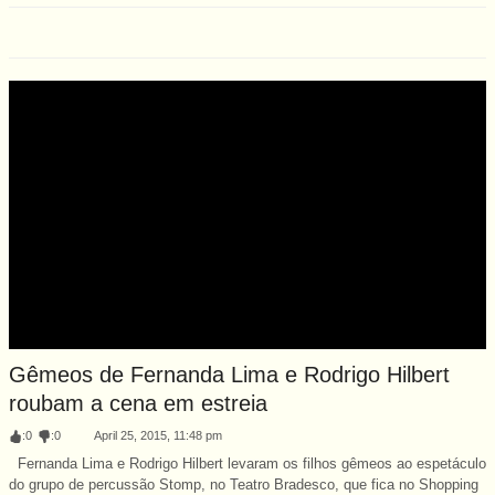
Gêmeos de Fernanda Lima e Rodrigo Hilbert
roubam a cena em estreia
:
0
:
0
April 25, 2015, 11:48 pm
Fernanda Lima e Rodrigo Hilbert levaram os filhos gêmeos ao espetáculo
do grupo de percussão Stomp, no Teatro Bradesco, que fica no Shopping