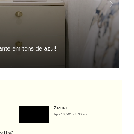
M
nte em tons de azul!
A
Aug
Zaqueu
April 16, 2015, 5:30 am
or Hiro2