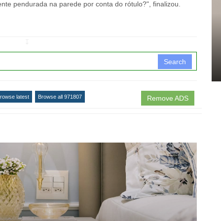
ente pendurada na parede por conta do rótulo?", finalizou.
↧
Search
rowse latest
Browse all 971807
Remove ADS