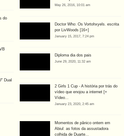
May 26, 2016, 10:01 am
s do
Doctor Who: Os Vortohxyels. escrita
por LivWoods [16+]
January 15, 2017, 7:24 pm
MVB
Diploma dia dos pais
June 29, 2020, 11:32 am
U" Dual
2 Girls 1 Cup - A história por trás do
vídeo que enojou a internet [+
Vídeo...
January 23, 2020, 2:45 am
Momentos de pânico ontem em
Abiul: as fotos da assustadora
colhida de Duarte...