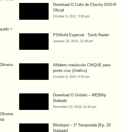
Download O Culto de Chucky DVD-R
Oficial
October 5, 2017, 3:00 pm
nçado +
PSWorld Especial - Tomb Raider
January 20, 2014, 12:38 pm
Oliveira
Alfabeto maiúsculo CHIQUE para
ponto cruz (Gráfico)
October 8, 2015, 6:53 am
Download O Grúfalo – WEBRip
Dublado
November 13, 2018, 12:18 pm
Oliveira
irá
Blindspot – 1ª Temporada [Ep. 20
Dublado]