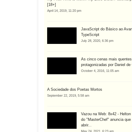
[18+]
April 14, 2019, 11:20 pm
JavaScript do Básico ao Ava
TypeScript
July 28, 2020, 6:36 pm
As cinco cenas mais quentes
protagonizadas por Daniel de 
October 4, 2016, 11:05 am
A Sociedade dos Poetas Mortos
September 22, 2019, 5:58 am
Vazou na Web: 8x42 - Helton 
do "MasterChef" anuncia que 
abrir...
May 24, 2021, 6:23 am