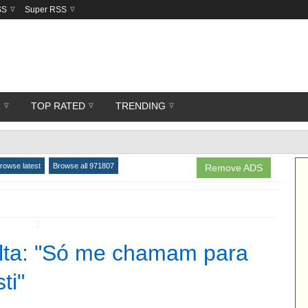
SS
Super RSS
R
TOP RATED
TRENDING
rowse latest
Browse all 971807
Remove ADS
↧
olta: "Só me chamam para
ti"