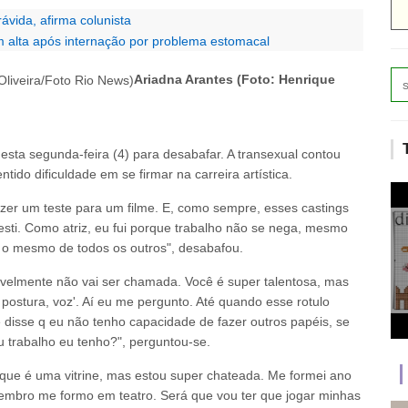
ávida, afirma colunista
em alta após internação por problema estomacal
Ariadna Arantes (Foto: Henrique
esta segunda-feira (4) para desabafar. A transexual contou
ido dificuldade em se firmar na carreira artística.
azer um teste para um filme. E, como sempre, esses castings
ti. Como atriz, eu fui porque trabalho não se nega, mesmo
foi o mesmo de todos os outros", desabafou.
avelmente não vai ser chamada. Você é super talentosa, mas
postura, voz'. Aí eu me pergunto. Até quando esse rotulo
e disse q eu não tenho capacidade de fazer outros papéis, se
 trabalho eu tenho?", perguntou-se.
orque é uma vitrine, mas estou super chateada. Me formei ano
mbro me formo em teatro. Será que vou ter que jogar minhas