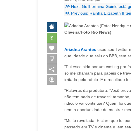
≫
Next: Guilhermina Guinle está gr
≪
Previous: Rainha Elizabeth II t
Oliveira/Foto Rio News)
$
Ariadna Arantes
usou seu Twitter n
que, desde que saiu do BBB, tem sent
"Fui escolhida por um casting pra f
só me chamam para papeis de traves
irritada pelo rótulo. E o resultado 
"Palavras da produtora: 'Você prov
não tem nada de travesti: tamanho, 
ridículo vai continuar? Quem foi qu
nem a oportunidade de mostrar meu
"Muito revoltada. E claro que fui p
passado em TV e cinema e em sete