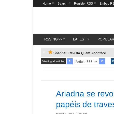
Home
Search
Register RSS
Embed R
RSSING>>
LATEST
POPULA
Channel: Revista Quem Acontece
Viewing all articles
B
Ariadna se rev
papéis de traves
March 4, 2013, 12:04 pm