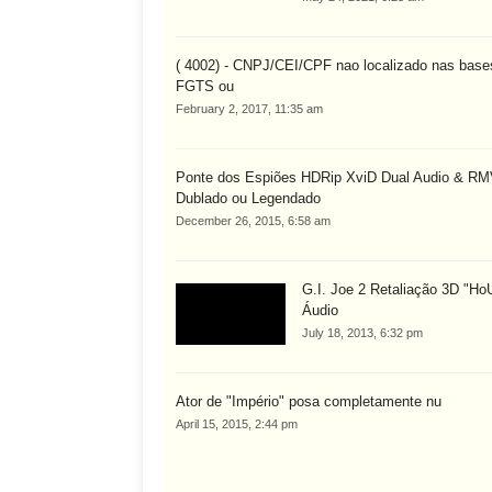
( 4002) - CNPJ/CEI/CPF nao localizado nas base
FGTS ou
February 2, 2017, 11:35 am
Ponte dos Espiões HDRip XviD Dual Audio & R
Dublado ou Legendado
December 26, 2015, 6:58 am
G.I. Joe 2 Retaliação 3D "Ho
Áudio
July 18, 2013, 6:32 pm
Ator de "Império" posa completamente nu
April 15, 2015, 2:44 pm