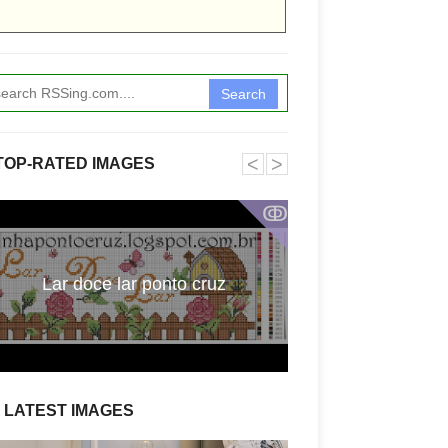
Search
˂
˃
TOP-RATED IMAGES
ↂ
Lar doce lar ponto cruz
Monograma cinde
LATEST IMAGES