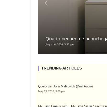
Quarto pequeno e aconchega
August 6, 2026, 3:38 pm
TRENDING ARTICLES
Quero Ser John Malkovich (Dual Audio)
May 13, 2016, 9:00 pm
My First Time is with... My Little Sister? escrita p