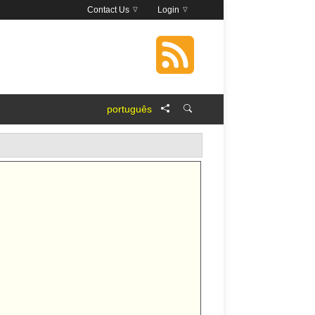
Contact Us
Login
português