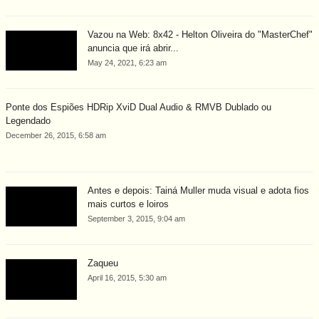
Vazou na Web: 8x42 - Helton Oliveira do "MasterChef"
anuncia que irá abrir...
May 24, 2021, 6:23 am
Ponte dos Espiões HDRip XviD Dual Audio & RMVB Dublado ou
Legendado
December 26, 2015, 6:58 am
Antes e depois: Tainá Muller muda visual e adota fios
mais curtos e loiros
September 3, 2015, 9:04 am
Zaqueu
April 16, 2015, 5:30 am