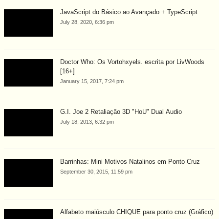
JavaScript do Básico ao Avançado + TypeScript
July 28, 2020, 6:36 pm
Doctor Who: Os Vortohxyels. escrita por LivWoods
[16+]
January 15, 2017, 7:24 pm
G.I. Joe 2 Retaliação 3D "HoU" Dual Áudio
July 18, 2013, 6:32 pm
Barrinhas: Mini Motivos Natalinos em Ponto Cruz
September 30, 2015, 11:59 pm
Alfabeto maiúsculo CHIQUE para ponto cruz (Gráfico)