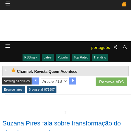
português
RSSing>>
Latest
Popular
Top Rated
Trending
Channel: Revista Quem Acontece
Viewing all articles
Remove ADS
Browse latest
Browse all 971807
↧
Suzana Pires fala sobre transformação do