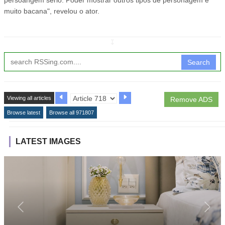
persoangem sério. Poder mostrar outros tipos de personagem é
muito bacana", revelou o ator.
↧
Search
Viewing all articles
Remove ADS
Browse latest
Browse all 971807
LATEST IMAGES