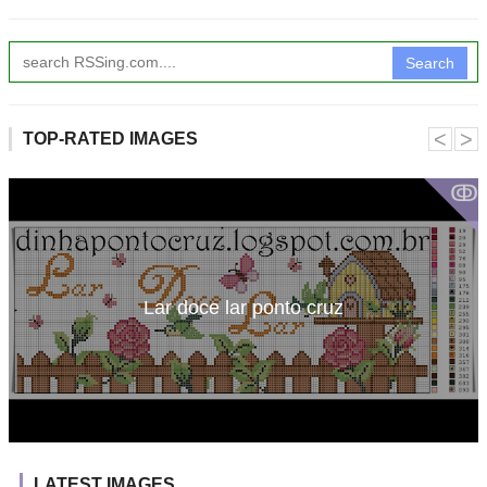
Search
˂
˃
TOP-RATED IMAGES
ↂ
Lar doce lar ponto cruz
LATEST IMAGES