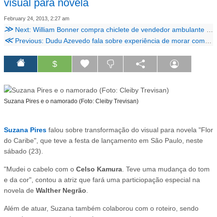
visual para novela
February 24, 2013, 2:27 am
≫
Next: William Bonner compra chiclete de vendedor ambulante antes de peça
≪
Previous: Dudu Azevedo fala sobre experiência de morar com amigos: "Não é fácil"
$
Suzana Pires e o namorado (Foto: Cleiby Trevisan)
Suzana Pires
falou sobre transformação do visual para novela "Flor
do Caribe", que teve a festa de lançamento em São Paulo, neste
sábado (23).
"Mudei o cabelo com o
Celso Kamura
. Teve uma mudança do tom
e da cor", contou a atriz que fará uma particiopação especial na
novela de
Walther Negrão
.
Além de atuar, Suzana também colaborou com o roteiro, sendo