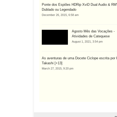
Ponte dos Espiões HDRip XviD Dual Audio & R
Dublado ou Legendado
December 26, 2015, 6:58 am
Agosto Mês das Vocações -
Atividades de Catequese
August 1, 2021, 3:54 pm
As aventuras de uma Docete Ciclope escrita por
Takashi [+13]
March 27, 2015, 9:20 pm