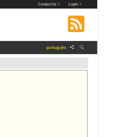
Contact Us
Login
português