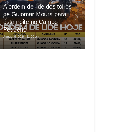
A ordem de lide dos toiros
de Guiomar Moura para
Forcados de T
esta noite no Campo
grande destaq
Pequeno
"Correio da M
August 6, 2026, 11:09 am
August 6, 2026, 5:08 am