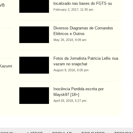
localizado nas bases do FGTS ou
MVB
February 2, 2017, 11:35 am
Diversos Diagramas de Comandos
Elétricos e Outros
May 26, 2018, 9:09 am
Fotos da Jornalista Patricia Lellis nua
vazam no snapchat
 Kazumi
August 9, 2016, 6:05 pm
Inocência Perdida escrita por
Maysk97 [18+]
April 29, 2018, 5:27 pm