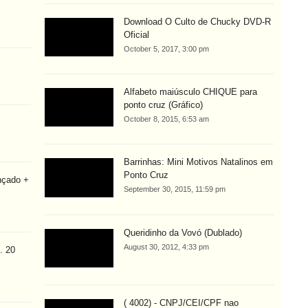
Download O Culto de Chucky DVD-R
Oficial
October 5, 2017, 3:00 pm
Alfabeto maiúsculo CHIQUE para
ponto cruz (Gráfico)
October 8, 2015, 6:53 am
Barrinhas: Mini Motivos Natalinos em
Ponto Cruz
nçado +
September 30, 2015, 11:59 pm
Queridinho da Vovó (Dublado)
August 30, 2012, 4:33 pm
. 20
( 4002) - CNPJ/CEI/CPF nao