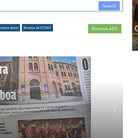
Search
rowse latest
Browse all 971807
Remove ADS