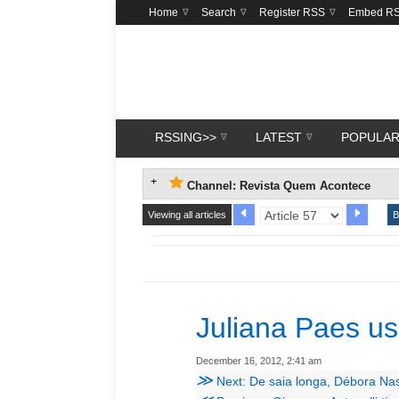
Home
Search
Register RSS
Embed R
RSSING>>
LATEST
POPULA
Channel: Revista Quem Acontece
Viewing all articles
B
Juliana Paes us
December 16, 2012, 2:41 am
≫
Next: De saia longa, Débora Na