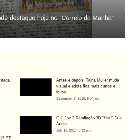
nde destaque hoje no "Correio da Manhã"
On
Aug
ntada
Antes e depois: Tainá Muller muda
visual e adota fios mais curtos e
loiros
September 3, 2015, 9:04 am
G.I. Joe 2 Retaliação 3D "HoU" Dual
Áudio
July 18, 2013, 6:32 pm
013 PT