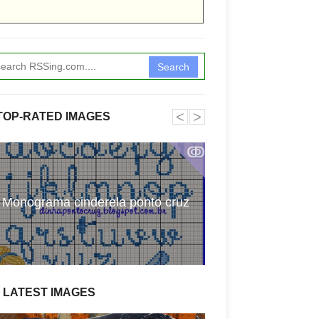
Search
˂
˃
TOP-RATED IMAGES
ↂ
Atividades com 
Monograma cinderela ponto cruz
pala
LATEST IMAGES