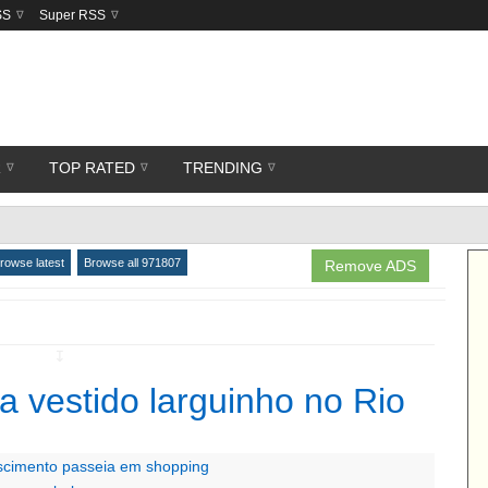
SS
Super RSS
R
TOP RATED
TRENDING
rowse latest
Browse all 971807
Remove ADS
↧
a vestido larguinho no Rio
scimento passeia em shopping