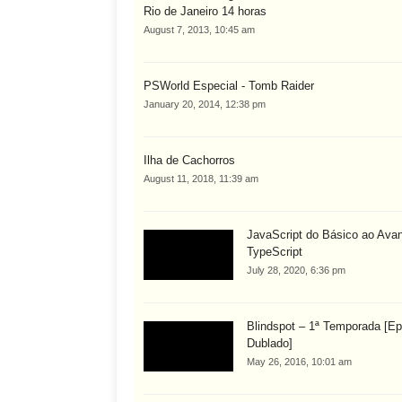
Rio de Janeiro 14 horas
August 7, 2013, 10:45 am
PSWorld Especial - Tomb Raider
January 20, 2014, 12:38 pm
Ilha de Cachorros
August 11, 2018, 11:39 am
JavaScript do Básico ao Ava
TypeScript
July 28, 2020, 6:36 pm
Blindspot – 1ª Temporada [Ep
Dublado]
May 26, 2016, 10:01 am