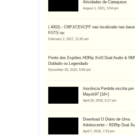
Atividades de Catequese
August 1, 2021, 3:54 pm
( 4002) - CNPJ/CEI/CPF nao localizado nas base
FGTS ou
February 2, 2017, 11:35 am
Ponte dos Espiões HDRip XviD Dual Audio & R
Dublado ou Legendado
December 26, 2015, 6:58 am
Inocência Perdida escrita por
Maysk97 [18+]
April 29, 2018, 5:27 pm
Download O Diário de Uma
Adolescente – BDRip Dual Áu
April 7, 2016, 7:33 pm