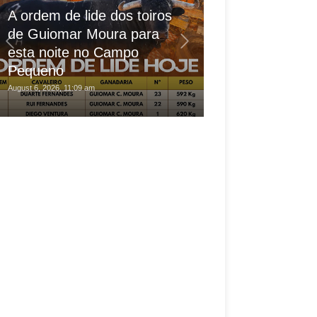
A ordem de lide dos toiros
de Guiomar Moura para
Forcados de T
esta noite no Campo
grande destaq
Pequeno
"Correio da M
August 6, 2026, 11:09 am
August 6, 2026, 5:08 am