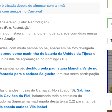
é clicada depois de almoçar com a irmã
te com amigos no Carnaval
újo (Foto: Reprodução)
ina do Instagram, uma foto em que aparece com duas musas
ne Araújo
.
enidas, com muito samba no pé, aparecem na foto divulgada
estreou como madrinha de bateria da Unidos da Tijuca
e
o desfile da agremiação no domingo (10).
 de samba no pé,
desfilou pela paulistana Mancha Verde no
antasia para a carioca Salgueiro
, em sua sexta participação
 das grandes musas do Carnaval. No sábado (8),
Sabrina
a Gaviões da Fiel
, balançando toda a estrutura do
do na Sapucaí na madrugada desta terça (12) para, também
la escola carioca Vila Isabel
.