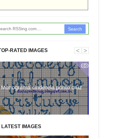
Search
˂
˃
TOP-RATED IMAGES
ↂ
Atividades com 
Monograma cinderela ponto cruz
pala
LATEST IMAGES