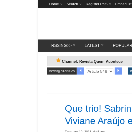
Home
Search
Register RSS
Embed R
RSSING>>
LATEST
POPULA
Channel: Revista Quem Acontece
Viewing all articles
B
Que trio! Sabri
Viviane Araújo e
February 12, 2013, 4:45 am