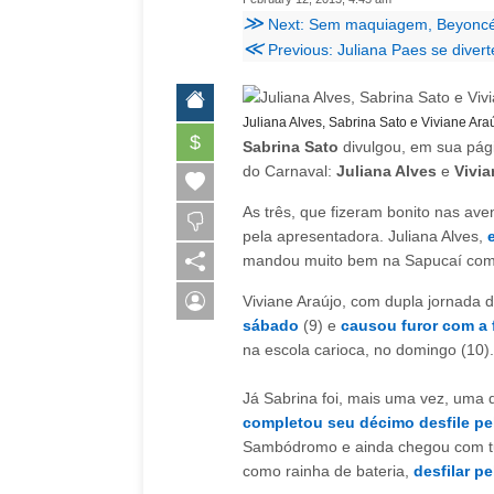
≫
Next: Sem maquiagem, Beyoncé 
≪
Previous: Juliana Paes se diver
Juliana Alves, Sabrina Sato e Viviane Ara
$
Sabrina Sato
divulgou, em sua pág
do Carnaval:
Juliana Alves
e
Vivia
As três, que fizeram bonito nas av
pela apresentadora. Juliana Alves,
mandou muito bem na Sapucaí com 
Viviane Araújo, com dupla jornada
sábado
(9) e
causou furor com a f
na escola carioca, no domingo (10).
Já Sabrina foi, mais uma vez, uma
completou seu décimo desfile pel
Sambódromo e ainda chegou com tu
como rainha de bateria,
desfilar pe