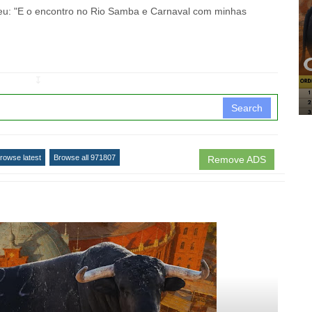
veu: "E o encontro no Rio Samba e Carnaval com minhas
↧
Search
rowse latest
Browse all 971807
Remove ADS