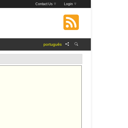
Contact Us
Login
português