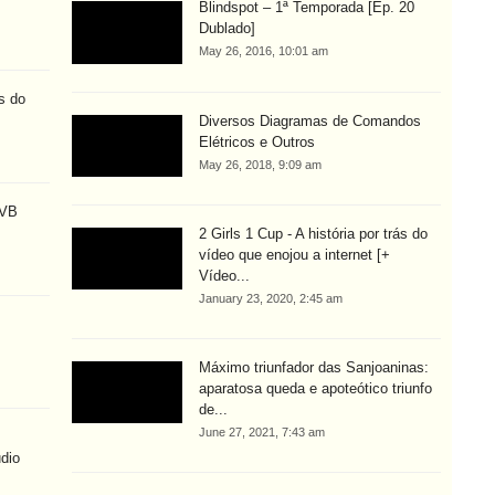
Blindspot – 1ª Temporada [Ep. 20
Dublado]
May 26, 2016, 10:01 am
s do
Diversos Diagramas de Comandos
Elétricos e Outros
May 26, 2018, 9:09 am
MVB
2 Girls 1 Cup - A história por trás do
vídeo que enojou a internet [+
Vídeo...
January 23, 2020, 2:45 am
Máximo triunfador das Sanjoaninas:
aparatosa queda e apoteótico triunfo
de...
June 27, 2021, 7:43 am
dio