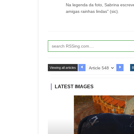
Na legenda da foto, Sabrina escre
amigas rainhas lindas" (sic).
Viewing all articles
B
LATEST IMAGES