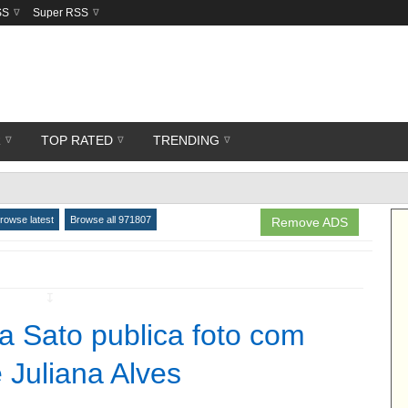
SS
Super RSS
R
TOP RATED
TRENDING
rowse latest
Browse all 971807
Remove ADS
↧
na Sato publica foto com
 Juliana Alves