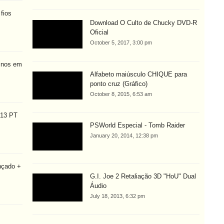
fios
Download O Culto de Chucky DVD-R
Oficial
October 5, 2017, 3:00 pm
linos em
Alfabeto maiúsculo CHIQUE para
ponto cruz (Gráfico)
October 8, 2015, 6:53 am
013 PT
PSWorld Especial - Tomb Raider
January 20, 2014, 12:38 pm
nçado +
G.I. Joe 2 Retaliação 3D "HoU" Dual
Áudio
July 18, 2013, 6:32 pm