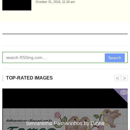
October 31, 2016, 11:18 am
Search
˂
˃
TOP-RATED IMAGES
ↂ
Semaninha Passarinhos by Dinha