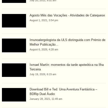
July 20, 2012, 9:02 am
Agosto Mês das Vocações - Atividades de Catequese
August 1, 2021, 3:54 pm
Imunoalergologista da ULS distinguida com Prémio de
Melhor Publicação...
August 6, 2026, 4:28 am
Ismael Martín: momentos da tarde apoteótica na Ilha
Terceira
July 19, 2026, 6:15 am
Download Bill e Ted: Uma Aventura Fantástica –
BDRip Dual Áudio
January 28, 2021, 11:49 am