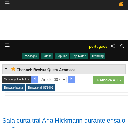
português
RSSing>>
Latest
Popular
Top Rated
Trending
Channel: Revista Quem Acontece
Viewing all articles
Remove ADS
Browse latest
Browse all 971807
↧
Saia curta trai Ana Hickmann durante ensaio