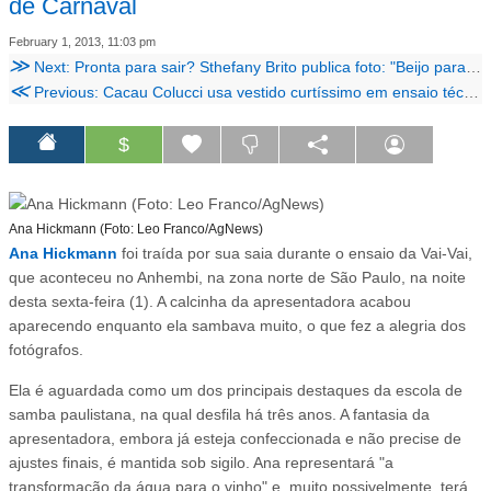
de Carnaval
February 1, 2013, 11:03 pm
≫
Next: Pronta para sair? Sthefany Brito publica foto: "Beijo para quem fica"
≪
Previous: Cacau Colucci usa vestido curtíssimo em ensaio técnico
$
Ana Hickmann (Foto: Leo Franco/AgNews)
Ana Hickmann
foi traída por sua saia durante o ensaio da Vai-Vai,
que aconteceu no Anhembi, na zona norte de São Paulo, na noite
desta sexta-feira (1). A calcinha da apresentadora acabou
aparecendo enquanto ela sambava muito, o que fez a alegria dos
fotógrafos.
Ela é aguardada como um dos principais destaques da escola de
samba paulistana, na qual desfila há três anos. A fantasia da
apresentadora, embora já esteja confeccionada e não precise de
ajustes finais, é mantida sob sigilo. Ana representará "a
transformação da água para o vinho" e, muito possivelmente, terá