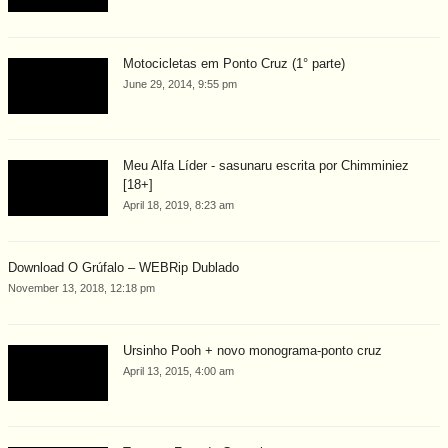
Motocicletas em Ponto Cruz (1° parte)
June 29, 2014, 9:55 pm
Meu Alfa Líder - sasunaru escrita por Chimminiez
[18+]
April 18, 2019, 8:23 am
Download O Grúfalo – WEBRip Dublado
November 13, 2018, 12:18 pm
Ursinho Pooh + novo monograma-ponto cruz
April 13, 2015, 4:00 am