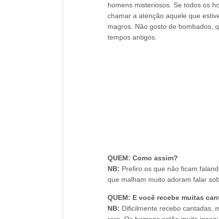
homens misteriosos. Se todos os h
chamar a atenção aquele que estive
magros. Não gosto de bombados, qu
tempos antigos.
QUEM: Como assim?
NB:
Prefiro os que não ficam fala
que malham muito adoram falar so
QUEM: E você recebe muitas can
NB:
Dificilmente recebo cantadas,
raro. Os homens estão muito inseg