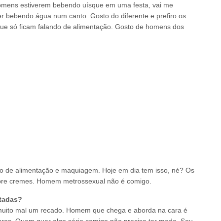
omens estiverem bebendo uísque em uma festa, vai me
r bebendo água num canto. Gosto do diferente e prefiro os
e só ficam falando de alimentação. Gosto de homens dos
ndo de alimentação e maquiagem. Hoje em dia tem isso, né? Os
bre cremes. Homem metrossexual não é comigo.
tadas?
 muito mal um recado. Homem que chega e aborda na cara é
uros. Quem quer algo sério comigo não precisa ter medo. Sou