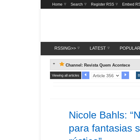
Home
Search
Register RSS
Embed R
RSSING>>
LATEST
POPULA
Channel: Revista Quem Acontece
Viewing all articles
B
Nicole Bahls: “
para fantasias