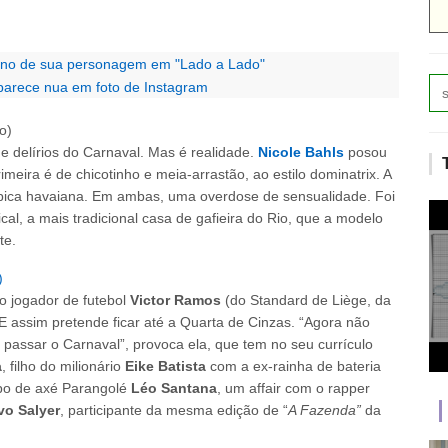
urino de sua personagem em "Lado a Lado"
arece nua em foto de Instagram
 delírios do Carnaval. Mas é realidade.
Nicole Bahls
posou
eira é de chicotinho e meia-arrastão, ao estilo dominatrix. A
pica havaiana. Em ambas, uma overdose de sensualidade. Foi
cal, a mais tradicional casa de gafieira do Rio, que a modelo
te.
 jogador de futebol
Victor Ramos
(do Standard de Liège, da
a. E assim pretende ficar até a Quarta de Cinzas. “Agora não
passar o Carnaval”, provoca ela, que tem no seu currículo
a
, filho do milionário
Eike Batista
com a ex-rainha de bateria
upo de axé Parangolé
Léo Santana
, um affair com o rapper
vo Salyer
, participante da mesma edição de “
A Fazenda”
da