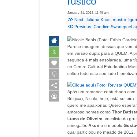
rústico”
January 31, 2013, 11:49 am
≫
Next: Juliana Knust mostra fig
≪
Previous: Candice Swanepoel ap
Parece miragem, dessas que vem de
$
em versão dupla para a QUEM. A prim
segunda é mais ensolarada, uma tí
no Centro Cultural Estudantina Musi
soltou todo este seu lado hipnotizan
Após um romance conturbado com o
Bélgica), Nicole, hoje, está solteir
quero me apaixonar. Quero esperar 
amoroso nomes como
Thor Batist
Luma de Oliveira
, vocalista do gr
senegalês
Akon
e o modelo
Gusta
qual participou no meado de 2012.