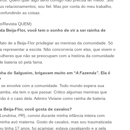
s relacionamentos, sou fiel. Mas por conta do meu trabalho,
onfundindo as coisas.
 Beija-Flor, você tem o sonho de vir a ser rainha de
fato de a Beija-Flor privilegiar as meninas da comunidade. Só
ra representar a escola. Não concorreria com elas, que vivem o
mulheres que não se preocupam com a história da comunidade
e bateria só pela fama.
nha do Salgueiro, brigavam muito em “
A Fazenda”
. Ela é
?
e se envolve com a comunidade. Todo mundo espera sua
amba, ela tem o que passar. Critico algumas meninas que
o é o caso dela. Admiro Viviane como rainha de bateria.
 Beija-Flor, você gosta de cavalos?
 Londrina, PR
), convivi durante minha infância inteira com
 minha avó materna. Gosto de cavalos, mas sou traumatizada
u tinha 17 anos, fui acampar, estava cavalgando e a sela