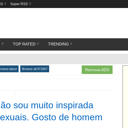
SS
Super RSS
R
TOP RATED
TRENDING
rowse latest
Browse all 971807
Remove ADS
↧
Não sou muito inspirada
 sexuais. Gosto de homem