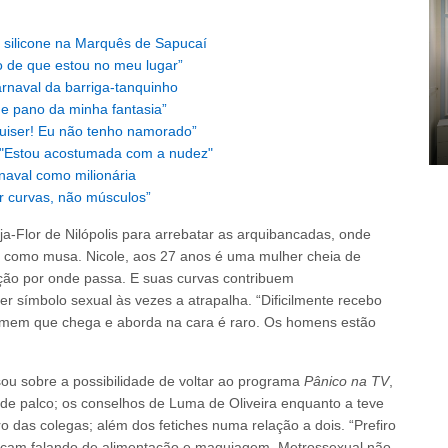
 silicone na Marquês de Sapucaí
o de que estou no meu lugar”
rnaval da barriga-tanquinho
 de pano da minha fantasia”
quiser! Eu não tenho namorado”
: "Estou acostumada com a nudez"
naval como milionária
er curvas, não músculos”
a-Flor de Nilópolis para arrebatar as arquibancadas, onde
o como musa. Nicole, aos 27 anos é uma mulher cheia de
ção por onde passa. E suas curvas contribuem
r símbolo sexual às vezes a atrapalha. “Dificilmente recebo
omem que chega e aborda na cara é raro. Os homens estão
sou sobre a possibilidade de voltar ao programa
Pânico na TV
,
de palco; os conselhos de Luma de Oliveira enquanto a teve
 das colegas; além dos fetiches numa relação a dois. “Prefiro
ficam falando de alimentação e maquiagem. Metrossexual não