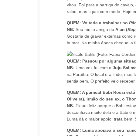
virou. Foi para a barriga do cavalo
ralou, mas fiquei com medo. Hoje eu
QUEM: Voltaria a trabalhar no
Pâ
NB:
Sou muito amiga do
Alan (
Rap
Gostaria de gravar externas como r
humor. Na minha época cheguei a f
QUEM: Passou por alguma situa
NB:
Uma vez fui com a
Juju Salim
na Paraíba. O local era lindo, mas 
sentia bem. O prefeito veio receber 
QUEM: A panicat Babi Rossi está 
Oliveira), irmão do seu ex, o Tho
NB:
Fiquei feliz porque a Babi esta
desconfiava muito dela e a Babi é m
Luma dá o maior apoio, trata bem. Se
QUEM: Luma apoiava o seu nam