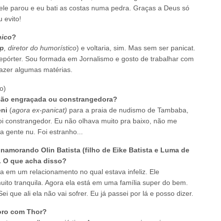
, ele parou e eu bati as costas numa pedra. Graças a Deus só
 evito!
nico
?
p
, diretor do humorístico
) e voltaria, sim. Mas sem ser panicat.
epórter. Sou formada em Jornalismo e gosto de trabalhar com
azer algumas matérias.
ção engraçada ou constrangedora?
eni
(
agora ex-panicat)
para a praia de nudismo de Tambaba,
foi constrangedor. Eu não olhava muito pra baixo, não me
a gente nu. Foi estranho...
namorando Olin Batista (filho de Eike Batista e Luma de
r. O que acha disso?
va em um relacionamento no qual estava infeliz. Ele
uito tranquila. Agora ela está em uma família super do bem.
i que ali ela não vai sofrer. Eu já passei por lá e posso dizer.
oro com Thor?