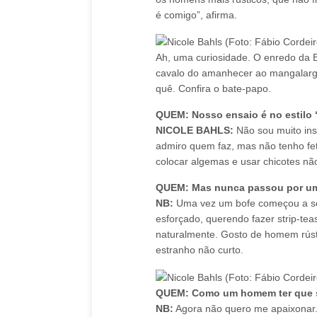
é comigo”, afirma.
Ah, uma curiosidade. O enredo da 
cavalo do amanhecer ao mangalarga
quê. Confira o bate-papo.
QUEM: Nosso ensaio é no estilo “
NICOLE BAHLS:
Não sou muito insp
admiro quem faz, mas não tenho fet
colocar algemas e usar chicotes não
QUEM: Mas nunca passou por um
NB:
Uma vez um bofe começou a ser 
esforçado, querendo fazer strip-tea
naturalmente. Gosto de homem rúst
estranho não curto.
QUEM: Como um homem ter que se
NB:
Agora não quero me apaixonar.