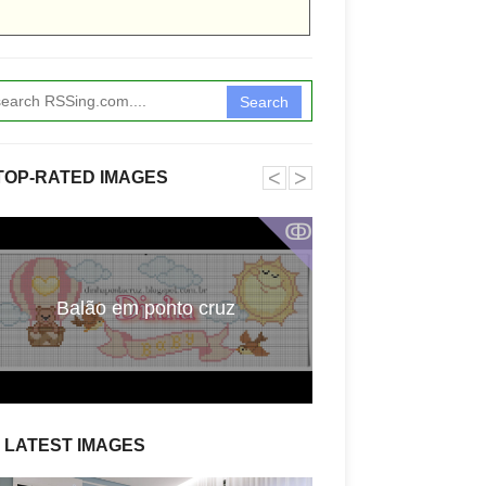
Search
˂
˃
TOP-RATED IMAGES
ↂ
Balão em ponto cruz
Monograma cinde
LATEST IMAGES