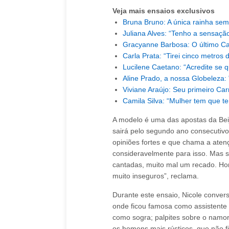
Veja mais ensaios exclusivos
Bruna Bruno: A única rainha sem
Juliana Alves: “Tenho a sensaçã
Gracyanne Barbosa: O último Ca
Carla Prata: “Tirei cinco metros
Lucilene Caetano: “Acredite se 
Aline Prado, a nossa Globeleza
Viviane Araújo: Seu primeiro Car
Camila Silva: “Mulher tem que t
A modelo é uma das apostas da Beij
sairá pelo segundo ano consecutiv
opiniões fortes e que chama a aten
consideravelmente para isso. Mas se
cantadas, muito mal um recado. H
muito inseguros”, reclama.
Durante este ensaio, Nicole conver
onde ficou famosa como assistente 
como sogra; palpites sobre o namoro
os homens mais rústicos, que não 