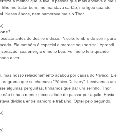
erteza a melhor que já tive. A pessoa que mais apoiava o meu
 o filho me tratar bem, me mandava cartão, me ligou quando
aval. Nessa época, nem namorava mais o Thor.
efone?
late antes do desfile e disse: ‘Nicole, lembre de sorrir para
ncada. Ela também é especial e merece seu sorriso’. Aprendi
spiração, sua energia é muito boa. Fui muito feliz quando
nada a ver.
el, mas nosso relacionamento acabou por causa do
Pânico
. Ele
o programa que se chamava "Pânico Delivery". Levávamos um
sse algumas perguntas, tínhamos que dar um selinho. Thor
e não tinha a menor necessidade de passar por aquilo. Havia
stava dividida entre namoro e trabalho. Optei pelo segundo.