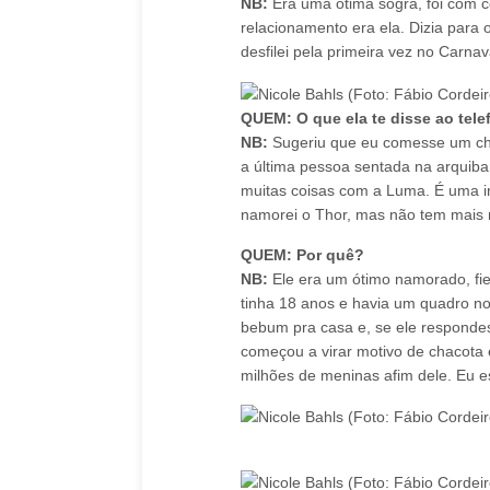
NB:
Era uma ótima sogra, foi com c
relacionamento era ela. Dizia para
desfilei pela primeira vez no Carn
QUEM: O que ela te disse ao tel
NB:
Sugeriu que eu comesse um choco
a última pessoa sentada na arquiba
muitas coisas com a Luma. É uma in
namorei o Thor, mas não tem mais 
QUEM: Por quê?
NB:
Ele era um ótimo namorado, fi
tinha 18 anos e havia um quadro n
bebum pra casa e, se ele responde
começou a virar motivo de chacota 
milhões de meninas afim dele. Eu e