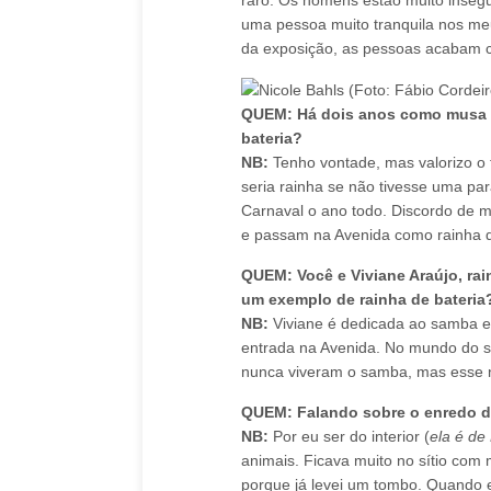
uma pessoa muito tranquila nos meu
da exposição, as pessoas acabam c
QUEM: Há dois anos como musa da
bateria?
NB:
Tenho vontade, mas valorizo o 
seria rainha se não tivesse uma pa
Carnaval o ano todo. Discordo de 
e passam na Avenida como rainha d
QUEM: Você e Viviane Araújo, rai
um exemplo de rainha de bateria
NB:
Viviane é dedicada ao samba 
entrada na Avenida. No mundo do s
nunca viveram o samba, mas esse nã
QUEM: Falando sobre o enredo da
NB:
Por eu ser do interior (
ela é de
animais. Ficava muito no sítio com
porque já levei um tombo. Quando e