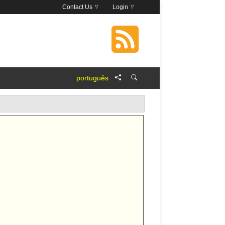
Contact Us
Login
português