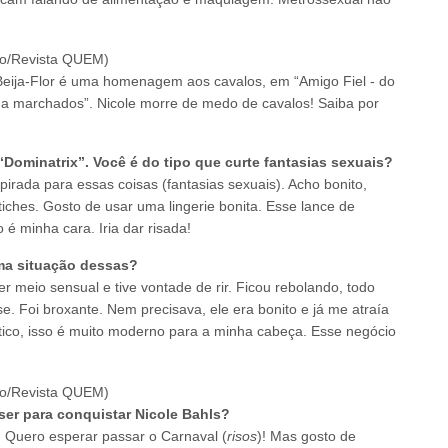
Beija-Flor é uma homenagem aos cavalos, em “Amigo Fiel - do
 marchados”. Nicole morre de medo de cavalos! Saiba por
Dominatrix”. Você é do tipo que curte fantasias sexuais?
irada para essas coisas (fantasias sexuais). Acho bonito,
iches. Gosto de usar uma lingerie bonita. Esse lance de
 é minha cara. Iria dar risada!
a situação dessas?
meio sensual e tive vontade de rir. Ficou rebolando, todo
se. Foi broxante. Nem precisava, ele era bonito e já me atraía
ico, isso é muito moderno para a minha cabeça. Esse negócio
r para conquistar Nicole Bahls?
 Quero esperar passar o Carnaval (
risos
)! Mas gosto de