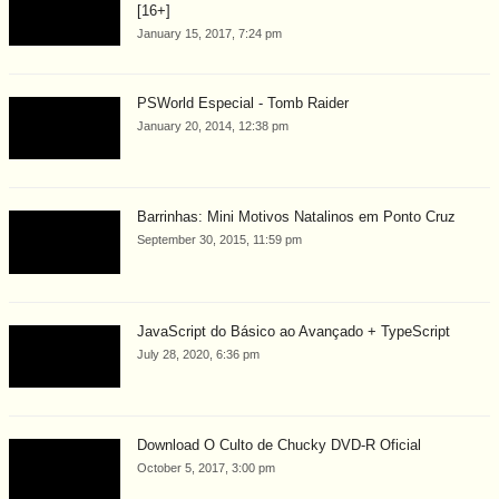
[16+]
January 15, 2017, 7:24 pm
PSWorld Especial - Tomb Raider
January 20, 2014, 12:38 pm
Barrinhas: Mini Motivos Natalinos em Ponto Cruz
September 30, 2015, 11:59 pm
JavaScript do Básico ao Avançado + TypeScript
July 28, 2020, 6:36 pm
Download O Culto de Chucky DVD-R Oficial
October 5, 2017, 3:00 pm