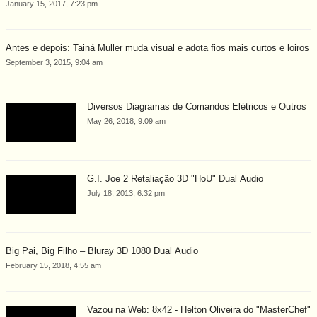
January 15, 2017, 7:23 pm
Antes e depois: Tainá Muller muda visual e adota fios mais curtos e loiros
September 3, 2015, 9:04 am
Diversos Diagramas de Comandos Elétricos e Outros
May 26, 2018, 9:09 am
G.I. Joe 2 Retaliação 3D "HoU" Dual Áudio
July 18, 2013, 6:32 pm
Big Pai, Big Filho – Bluray 3D 1080 Dual Áudio
February 15, 2018, 4:55 am
Vazou na Web: 8x42 - Helton Oliveira do "MasterChef"