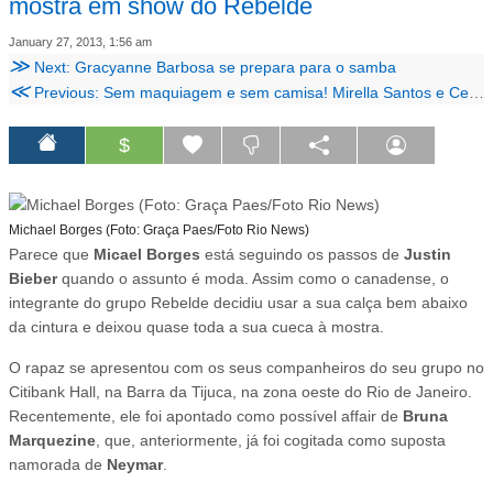
mostra em show do Rebelde
January 27, 2013, 1:56 am
≫
Next: Gracyanne Barbosa se prepara para o samba
≪
Previous: Sem maquiagem e sem camisa! Mirella Santos e Ceará posam na cama
$
Michael Borges (Foto: Graça Paes/Foto Rio News)
Parece que
Micael Borges
está seguindo os passos de
Justin
Bieber
quando o assunto é moda. Assim como o canadense, o
integrante do grupo Rebelde decidiu usar a sua calça bem abaixo
da cintura e deixou quase toda a sua cueca à mostra.
O rapaz se apresentou com os seus companheiros do seu grupo no
Citibank Hall, na Barra da Tijuca, na zona oeste do Rio de Janeiro.
Recentemente, ele foi apontado como possível affair de
Bruna
Marquezine
, que, anteriormente, já foi cogitada como suposta
namorada de
Neymar
.