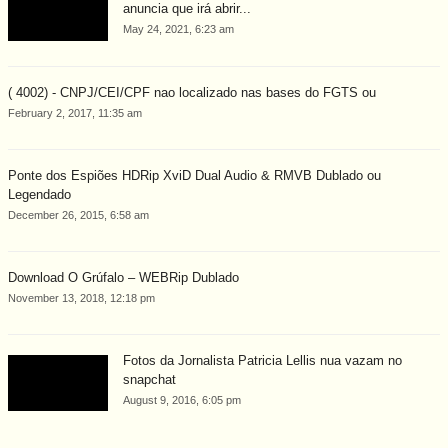
anuncia que irá abrir...
May 24, 2021, 6:23 am
( 4002) - CNPJ/CEI/CPF nao localizado nas bases do FGTS ou
February 2, 2017, 11:35 am
Ponte dos Espiões HDRip XviD Dual Audio & RMVB Dublado ou
Legendado
December 26, 2015, 6:58 am
Download O Grúfalo – WEBRip Dublado
November 13, 2018, 12:18 pm
Fotos da Jornalista Patricia Lellis nua vazam no
snapchat
August 9, 2016, 6:05 pm