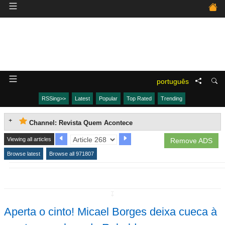
português
RSSing>>
Latest
Popular
Top Rated
Trending
Channel: Revista Quem Acontece
Viewing all articles
Remove ADS
Browse latest
Browse all 971807
↧
Aperta o cinto! Micael Borges deixa cueca à