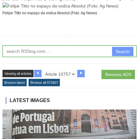
Felipe Titto no espaço da vodca Absolut (Foto: Ag News)
↧
Search
Viewing all articles
Remove ADS
Browse latest
Browse all 971807
LATEST IMAGES