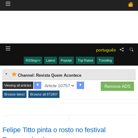
português
RSSing>>
Latest
Popular
Top Rated
Trending
Channel: Revista Quem Acontece
Viewing all articles
Remove ADS
Browse latest
Browse all 971807
↧
Felipe Titto pinta o rosto no festival