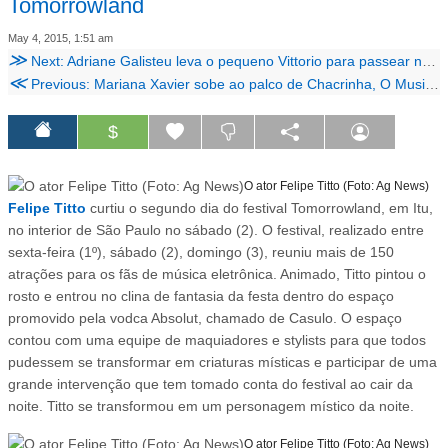
Tomorrowland
May 4, 2015, 1:51 am
≫
Next: Adriane Galisteu leva o pequeno Vittorio para passear na praia de Copacabana
≪
Previous: Mariana Xavier sobe ao palco de Chacrinha, O Musical e tieta Léo Bahia
$
O ator Felipe Titto (Foto: Ag News)
Felipe Titto
curtiu o segundo dia do festival Tomorrowland, em Itu,
no interior de São Paulo no sábado (2). O festival, realizado entre
sexta-feira (1º), sábado (2), domingo (3), reuniu mais de 150
atrações para os fãs de música eletrônica. Animado, Titto pintou o
rosto e entrou no clina de fantasia da festa dentro do espaço
promovido pela vodca Absolut, chamado de Casulo. O espaço
contou com uma equipe de maquiadores e stylists para que todos
pudessem se transformar em criaturas místicas e participar de uma
grande intervenção que tem tomado conta do festival ao cair da
noite. Titto se transformou em um personagem místico da noite.
O ator Felipe Titto (Foto: Ag News)