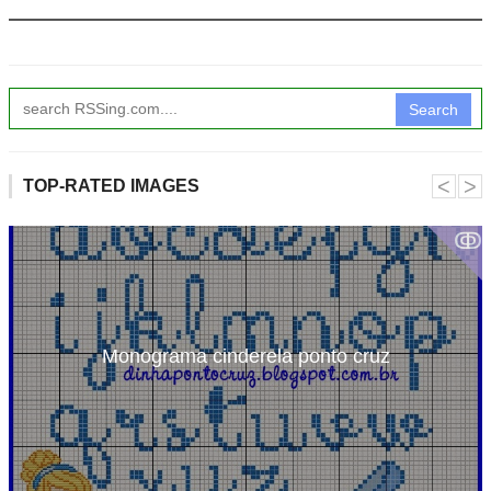
Search
˂
˃
TOP-RATED IMAGES
ↂ
Monograma cinderela ponto cruz