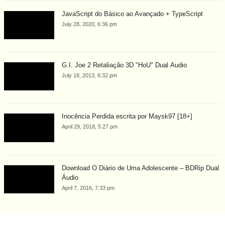
JavaScript do Básico ao Avançado + TypeScript
July 28, 2020, 6:36 pm
G.I. Joe 2 Retaliação 3D "HoU" Dual Áudio
July 18, 2013, 6:32 pm
Inocência Perdida escrita por Maysk97 [18+]
April 29, 2018, 5:27 pm
Download O Diário de Uma Adolescente – BDRip Dual
Áudio
April 7, 2016, 7:33 pm